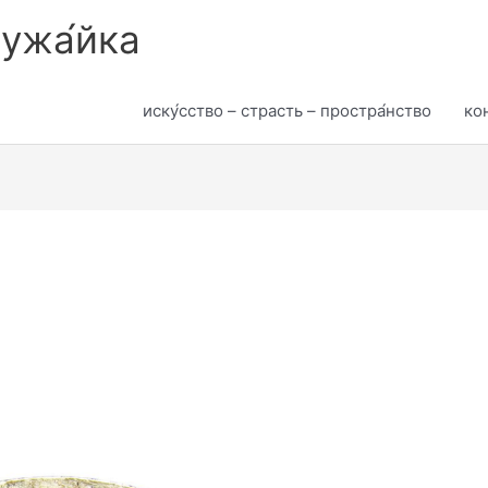
лужа́йка
иску́сство – страсть – простра́нство
кон