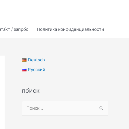
та́кт / запро́с
Политика конфиденциальности
Deutsch
Русский
по́иск
П
о
и