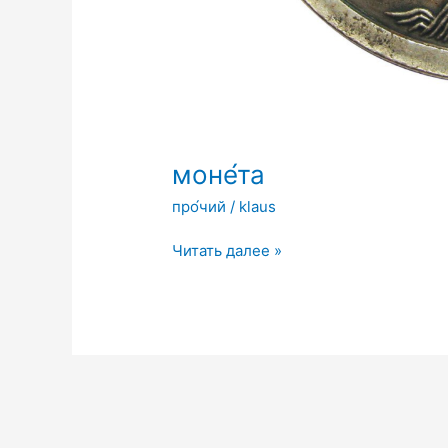
моне́та
про́чий
/
klaus
моне́та
Читать далее »