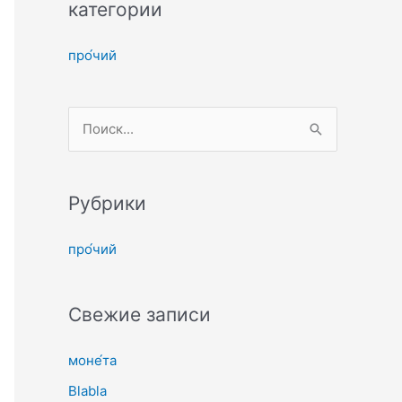
с
категории
к
про́чий
:
П
о
и
с
Рубрики
к
про́чий
:
Свежие записи
моне́та
Blabla