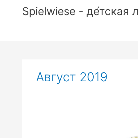
Перейти
Spielwiese - де́тская 
к
содержимому
Август 2019