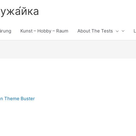
лужа́йка
ärung
Kunst – Hobby – Raum
About The Tests
L
on
Theme Buster