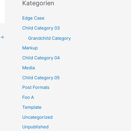
h
Kategorien
e
Edge Case
n
Child Category 03
n
a
→
Grandchild Category
c
Markup
h
Child Category 04
:
Media
Child Category 05
Post Formats
Foo A
Template
Uncategorized
Unpublished