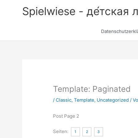
Zum
Spielwiese - де́тская 
Inhalt
springen
Datenschutzerkl
Template: Paginated
/
Classic
,
Template
,
Uncategorized
/ V
Post Page 2
Seiten:
1
2
3