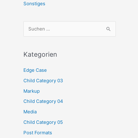
Sonstiges
S
u
c
h
Kategorien
e
Edge Case
n
Child Category 03
n
a
Markup
c
Child Category 04
h
Media
:
Child Category 05
Post Formats